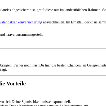
ndes abgesichert bist, greift diese nur im landesüblichen Rahmen. So
uslandskrankenversicherung
abzuschließen. Im Ernstfall deckt sie sä
 and Travel zusammengestellt:
ringen. Ferner noch hast Du hier die besten Chancen, an Gelegenheit
ragt.
ie Vorteile
rn sich Deine Spanischkenntnisse exponentiell.
lässt Deine Komfortzone und baust so Selbstvertrauen auf.