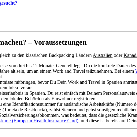
gesucht?
 machen? – Voraussetzungen
gleich zu den klassischen Backpacking-Ländern
Australien
oder
Kanad
ise von drei bis 12 Monate. Generell legst Du die konkrete Dauer des 
ahre alt sein, um an einem Work and Travel teilzunehmen. Bei einem
t.
ntnisse mitbringen, bevor Du Dein Work and Travel in Spanien antritts
kenntnisse voraus.
tserlaubnis in Spanien. Du reist einfach mit Deinem Personalausweis e
 den lokalen Behörden als Einwohner registrieren.
Du eine Identifikationsnummer für ausländische Arbeitskräfte (Número 
Tarjeta de Residencia), zahlst Steuern und gehst sonstigen rechtliche
Sozialversicherungsabkommen, was bedeutet, dass die gesetzliche Kra
karte (European Health Insurance Card)
,
und diese ist bereits auf De