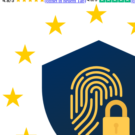
(öffnet in neuem Tab)
(ö