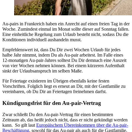
Au-pairs in Frankreich haben ein Anrecht auf einen freien Tag in der
Woche. Zumindest einmal im Monat sollte dieser auf Sonntag fallen.
Eine einheitliche Regelung zum Urlaub besteht nicht, sodass Du die
Konditionen individuell aushandeln musst.
Empfehlenswert ist, dass Du Dir zwei Wochen Urlaub für jedes
halbe Jahr nimmst, indem Du als Au-pair arbeitest. Im Falle eines
12-monatigen Au-pair-Jahres solltest Du Dir demnach eine Auszeit
von vier Wochen nehmen können. Bei einem kürzeren Aufenthalt
sinkt der Urlaubsanspruch im selben Maße.
Für Feiertage existieren im Übrigen ebenfalls keine festen
Vorschriften. Folglich liegt es erneut an Dir, mit der Gastfamilie zu
vereinbaren, ob Du Dir an Feiertagen freinehmen darfst.
Kündigungsfrist für den Au-pair-Vertrag
Zwar schließt Du den Au-pair-Vertrag für einen bestimmten
Zeitraum ab, das heißt jedoch nicht, dass er nicht gekündigt werden
kann. So gilt laut
Europäischem Übereinkommen über die Au-pair-
Beschäftigung
, sowohl für das Au-pair als auch für die Gastfamilie,