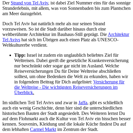
Der
Strand von Tel Aviv
, ist dabei Ziel Nummer eins für das sonnige
Stranderlebnis, mit allem, was von Sonnenbaden bis zum Plantschen
am Meer dazugehört.
Doch Tel Aviv hat natürlich mehr als nur seinen Strand
vorzuweisen. So ist die Stadt darüber hinaus durch eine
weltberühmte Architektur im Bauhaus-Still geprägt. Die
Architektur
Tel Avivs
hat sich im Übrigen auch einen Platz als UNESCO-
Weltkulturerbe verdient.
Tipp:
Israel ist zudem ein unglaublich beliebtes Ziel für
Weltreisen. Dabei greift die gesetzliche Krankenversicherung
nur beschränkt oder sogar gar nicht im Ausland. Welche
Reiseversicherungen Du für Deine Weltreise abschließen
solltest, um ohne Bedenken die Welt zu erkunden, haben wir
in folgendem Beitrag für Dich aufgelistet:
Versicherung für
die Weltreise - Die wichtigsten Reiseversicherungen im
Überblick
.
Im südlichen Teil Tel Avivs und zwar in
Jaffa
, gibt es schließlich
auch ein wenig Geschichte, denn hier sind die unterschiedlichen
historischen Bauten der Stadt angesiedelt. Des Weiteren lernst Du
auf dem Flohmarkt auch die Kultur von Tel Aviv ein bisschen besser
kennen. Souvenirs, Kleidung und die lokale Küche findest Du auf
dem lebhaften
Carmel Markt
im Zentrum der Stadt.