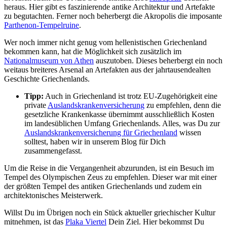
heraus. Hier gibt es faszinierende antike Architektur und Artefakte
zu begutachten. Ferner noch beherbergt die Akropolis die imposante
Parthenon-Tempelruine
.
Wer noch immer nicht genug vom hellenistischen Griechenland
bekommen kann, hat die Möglichkeit sich zusätzlich im
Nationalmuseum von Athen
auszutoben. Dieses beherbergt ein noch
weitaus breiteres Arsenal an Artefakten aus der jahrtausendealten
Geschichte Griechenlands.
Tipp:
Auch in Griechenland ist trotz EU-Zugehörigkeit eine
private
Auslandskrankenversicherung
zu empfehlen, denn die
gesetzliche Krankenkasse übernimmt ausschließlich Kosten
im landesüblichen Umfang Griechenlands. Alles, was Du zur
Auslandskrankenversicherung für Griechenland
wissen
solltest, haben wir in unserem Blog für Dich
zusammengefasst.
Um die Reise in die Vergangenheit abzurunden, ist ein Besuch im
Tempel des Olympischen Zeus zu empfehlen. Dieser war mit einer
der größten Tempel des antiken Griechenlands und zudem ein
architektonisches Meisterwerk.
Willst Du im Übrigen noch ein Stück aktueller griechischer Kultur
mitnehmen, ist das
Plaka Viertel
Dein Ziel. Hier bekommst Du