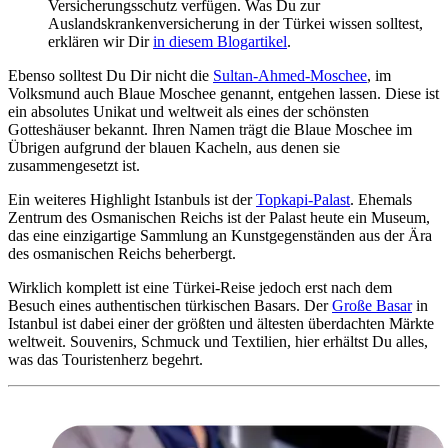
Versicherungsschutz verfügen. Was Du zur
Auslandskrankenversicherung in der Türkei wissen solltest,
erklären wir Dir
in diesem Blogartikel
.
Ebenso solltest Du Dir nicht die
Sultan-Ahmed-Moschee
, im
Volksmund auch Blaue Moschee genannt, entgehen lassen. Diese ist
ein absolutes Unikat und weltweit als eines der schönsten
Gotteshäuser bekannt. Ihren Namen trägt die Blaue Moschee im
Übrigen aufgrund der blauen Kacheln, aus denen sie
zusammengesetzt ist.
Ein weiteres Highlight Istanbuls ist der
Topkapi-Palast
. Ehemals
Zentrum des Osmanischen Reichs ist der Palast heute ein Museum,
das eine einzigartige Sammlung an Kunstgegenständen aus der Ära
des osmanischen Reichs beherbergt.
Wirklich komplett ist eine Türkei-Reise jedoch erst nach dem
Besuch eines authentischen türkischen Basars. Der
Große Basar
in
Istanbul ist dabei einer der größten und ältesten überdachten Märkte
weltweit. Souvenirs, Schmuck und Textilien, hier erhältst Du alles,
was das Touristenherz begehrt.