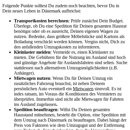
Folgende Punkte solltest Du zudem noch beachten, bevor Du in
Dein neues Leben in Dänemark aufbrichst:
Transportkosten berechnen
: Prüfe zunächst Dein Budget.
Überlege, ob Du eine Spedition für Deinen gesamten Hausrat
benötigst oder ob es ausreicht, Deinen eigenen Wagen zu
nutzen. Bedenke, dass größere Möbelstücke und Kartons als
Beiladung verschickt werden können. Vergiss nicht, Dich zu
den anfallenden Umzugskosten zu informieren.
Kleinlaster meiden
: Vermeide es, einen Kleinlaster zu
mieten. Die Gebühren für die Nutzung im Ausland sind hoch
und günstige Angebote für Auslandsfahrten sind selten. Suche
stattdessen nach alternativen Umzugsmöglichkeiten (z.B.
Anhänger).
Mietwagen nutzen
: Wenn Du für Deinen Umzug ein
zusätzliches Fahrzeug brauchst, ist neben Deinem
persönlichen Auto eventuell ein
Mietwagen
sinnvoll. Es ist
indes ratsam, im Voraus die Konditionen des Vermieters zu
überprüfen. Immerhin sind nicht alle Mietwagen für Fahrten
ins Ausland zugelassen
.
Spedition beauftragen
: Willst Du Deinen gesamten
Hausstand mitnehmen, besteht die Option, eine Spedition mit
dem Umzug nach Dänemark zu beauftragen. Dabei hängt der
Preis von Faktoren wie dem Umzugsgut und der Entfernung