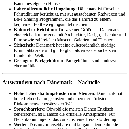
Bau eines eigenen Hauses.
Fahrradfreundliche Umgebung
: Dänemark ist für seine
Fahrradkultur berüchtigt, mit gut ausgebauten Radwegen und
Bike-Sharing-Programmen, die das Fahrrad zu einem
bequemen Fortbewegungsmittel machen.
Kultureller Reichtum:
Trotz seiner Größe hat Dänemark
eine reiche Kulturszene mit Architektur, Design, Literatur und
Film sowie zahlreichen Museen, Galerien und Theatern.
Sicherheit:
Dänemark hat eine außerordentlich niedrige
Kriminalitätsrate und gilt folglich als eines der sichersten
Länder der Welt.
Geringere Parkgebühren
: Parkgebühren sind landesweit
eher unüblich.
Auswandern nach Dänemark – Nachteile
Hohe Lebenshaltungskosten und Steuern
: Dänemark hat
hohe Lebenshaltungskosten und einen der höchsten
Einkommenssteuersätze der Welt.
Sprachbarriere
: Obwohl die meisten Dänen Englisch
beherrschen, ist Dänisch die offizielle Amtssprache. Für
Neuankömmlinge ist das zunächst eine Herausforderung.
Wetter
: Das unvorhersehbare und langanhaltende dunkle