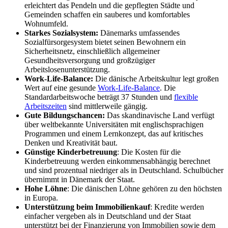
erleichtert das Pendeln und die gepflegten Städte und
Gemeinden schaffen ein sauberes und komfortables
Wohnumfeld.
Starkes Sozialsystem:
Dänemarks umfassendes
Sozialfürsorgesystem bietet seinen Bewohnern ein
Sicherheitsnetz, einschließlich allgemeiner
Gesundheitsversorgung und großzügiger
Arbeitslosenunterstützung.
Work-Life-Balance:
Die dänische Arbeitskultur legt großen
Wert auf eine gesunde
Work-Life-Balance
. Die
Standardarbeitswoche beträgt 37 Stunden und
flexible
Arbeitszeiten
sind mittlerweile gängig.
Gute Bildungschancen:
Das skandinavische Land verfügt
über weltbekannte Universitäten mit englischsprachigen
Programmen und einem Lernkonzept, das auf kritisches
Denken und Kreativität baut.
Günstige Kinderbetreuung
: Die Kosten für die
Kinderbetreuung werden einkommensabhängig berechnet
und sind prozentual niedriger als in Deutschland. Schulbücher
übernimmt in Dänemark der Staat.
Hohe Löhne
: Die dänischen Löhne gehören zu den höchsten
in Europa.
Unterstützung beim Immobilienkauf
: Kredite werden
einfacher vergeben als in Deutschland und der Staat
unterstützt bei der Finanzierung von Immobilien sowie dem