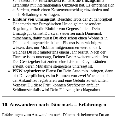
zum Zielort ab. Entscheidend ist, dass die Umzugsfirma
Erfahrung mit internationalen Umzügen hat. Es empfiehlt sich
außerdem, vorab einen Kostenvoranschlag einzuholen und
nach Beiladungen zu fragen.
Einfuhr von Umzugsgut
: Beachte: Trotz der Zugehörigkeit
Dänemarks zur Europäischen Union gelten besondere
Regelungen für die Einfuhr von Gegenständen. Dein
Umzugsgut kannst Du zwar steuerfrei nach Dänemark
mitnehmen, dafür musst Du aber schon einen Wohnsitz in
Dänemark angemeldet haben. Ebenso ist es wichtig zu
wissen, dass nur Mobiliar mitgenommen werden darf,
welches Du seit mindestens einem Jahr besitzt. Nach der
Einreise ist es untersagt, Deinen Besitz weiterzuverkaufen.
Der Gesetzgeber hat zudem eine Liste mit Gegenständen
erstellt, deren Mitnahme strengstens untersagt ist.
PKW registrieren
: Planst Du Dein Auto mitzubringen, dann
bist Du verpflichtet, es im Rahmen von zwei Wochen nach
der Ankunft zu registrieren und eine Gebühr zu entrichten.
Verpasst Du diese Frist, könnten Strafkosten anfallen.
Schlimmstenfalls wird Dein Fahrzeug beschlagnahmt.
10. Auswandern nach Dänemark – Erfahrungen
Erfahrungen zum Auswandern nach Dänemark bekommst Du an