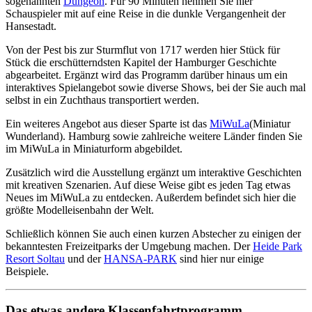
sogenannten
Dungeon
. Für 90 Minuten nehmen Sie hier
Schauspieler mit auf eine Reise in die dunkle Vergangenheit der
Hansestadt.
Von der Pest bis zur Sturmflut von 1717 werden hier Stück für
Stück die erschütterndsten Kapitel der Hamburger Geschichte
abgearbeitet. Ergänzt wird das Programm darüber hinaus um ein
interaktives Spielangebot sowie diverse Shows, bei der Sie auch mal
selbst in ein Zuchthaus transportiert werden.
Ein weiteres Angebot aus dieser Sparte ist das
MiWuLa
(Miniatur
Wunderland). Hamburg sowie zahlreiche weitere Länder finden Sie
im MiWuLa in Miniaturform abgebildet.
Zusätzlich wird die Ausstellung ergänzt um interaktive Geschichten
mit kreativen Szenarien. Auf diese Weise gibt es jeden Tag etwas
Neues im MiWuLa zu entdecken. Außerdem befindet sich hier die
größte Modelleisenbahn der Welt.
Schließlich können Sie auch einen kurzen Abstecher zu einigen der
bekanntesten Freizeitparks der Umgebung machen. Der
Heide Park
Resort Soltau
und der
HANSA-PARK
sind hier nur einige
Beispiele.
Das etwas andere Klassenfahrtprogramm