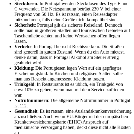
Steckdosen
: In Portugal werden Steckdosen des Typs F und
C verwendet. Die Netzspannung beträgt 230 V bei einer
Frequenz von 50 Hz. Es ist ratsam, einen Reiseadapter
mitzunehmen, falls deine Geräte nicht kompatibel sind.
Sicherheit
: Portugal gilt als sicheres Reiseland. Dennoch
sollte man in größeren Städten und touristischen Gebieten auf
Taschendiebe achten und keine Wertsachen offen liegen
lassen.
Verkehr
: In Portugal herrscht Rechtsverkehr. Die Straßen
sind generell in gutem Zustand. Wenn du ein Auto mietest,
denke daran, dass in Portugal Alkohol am Steuer streng
geahndet wird.
Kleidung
: Die Portugiesen legen Wert auf ein gepflegtes
Erscheinungsbild. In Kirchen und religiösen Stätten sollte
man aus Respekt angemessene Kleidung tragen.
Trinkgeld
: In Restaurants ist es üblich, ein Trinkgeld von
etwa 10% zu geben, wenn man mit dem Service zufrieden
war.
Notrufnummern
: Die allgemeine Notrufnummer in Portugal
ist 112.
Gesundheit
: Es ist ratsam, eine Auslandskrankenversicherung
abzuschließen. Auch wenn EU-Bürger mit der europäischen
Krankenversicherungskarte (EHIC) Anspruch auf
medizinische Versorgung haben, deckt diese nicht alle Kosten
ab.