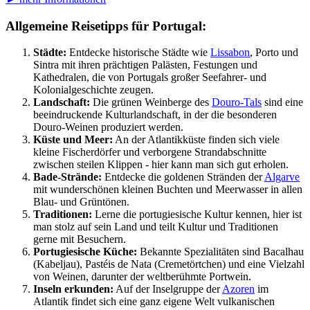
Allgemeine Reisetipps für Portugal:
Städte:
Entdecke historische Städte wie
Lissabon
, Porto und
Sintra mit ihren prächtigen Palästen, Festungen und
Kathedralen, die von Portugals großer Seefahrer- und
Kolonialgeschichte zeugen.
Landschaft:
Die grünen Weinberge des
Douro-Tals
sind eine
beeindruckende Kulturlandschaft, in der die besonderen
Douro-Weinen produziert werden.
Küste und Meer:
An der Atlantikküste finden sich viele
kleine Fischerdörfer und verborgene Strandabschnitte
zwischen steilen Klippen - hier kann man sich gut erholen.
Bade-Strände:
Entdecke die goldenen Stränden der
Algarve
mit wunderschönen kleinen Buchten und Meerwasser in allen
Blau- und Grüntönen.
Traditionen:
Lerne die portugiesische Kultur kennen, hier ist
man stolz auf sein Land und teilt Kultur und Traditionen
gerne mit Besuchern.
Portugiesische Küche:
Bekannte Spezialitäten sind Bacalhau
(Kabeljau), Pastéis de Nata (Cremetörtchen) und eine Vielzahl
von Weinen, darunter der weltberühmte Portwein.
Inseln erkunden:
Auf der Inselgruppe der
Azoren
im
Atlantik findet sich eine ganz eigene Welt vulkanischen