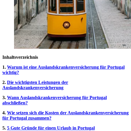
Inhaltsverzeichnis
1.
Warum ist eine Auslandskrankenversicherung für Portugal
wichtig?
2.
Die wichtigsten Leistungen der
Auslandskrankenversicherung
3.
Wann Auslandskrankenversicherung für Portugal
abschließen?
4.
Wie setzen sich die Kosten der Auslandskrankenversicherung
für Portugal zusammen?
5.
5 Gute Gründe für einen Urlaub in Portugal