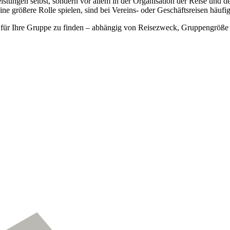
istungen selbst, sondern vor allem in der Organisation der Reise und 
e größere Rolle spielen, sind bei Vereins- oder Geschäftsreisen häufig
ng für Ihre Gruppe zu finden – abhängig von Reisezweck, Gruppengröße u