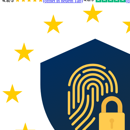
(öffnet in neuem Tab)
(ö