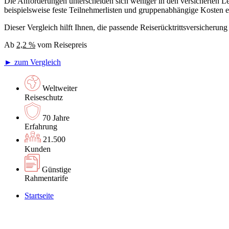
Die Anforderungen unterscheiden sich weniger in den versicherten Le
beispielsweise feste Teilnehmerlisten und gruppenabhängige Kosten ein
Dieser Vergleich hilft Ihnen, die passende Reiserücktrittsversicheru
Ab
2,2 %
vom Reisepreis
► zum Vergleich
Weltweiter
Reiseschutz
70 Jahre
Erfahrung
21.500
Kunden
Günstige
Rahmentarife
Startseite