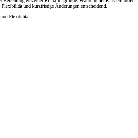
der Bedeutung einzelner Rücktrittsgründe. Während bei Klassenfahrten
 Flexibilität und kurzfristige Änderungen entscheidend.
nd Flexibilität.