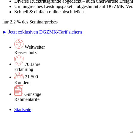
Diverse Rücktrittsgründe abgedeckt – auch unerwartete Ereigni
Umfangreiches Leistungspaket – abgestimmt auf DGZMK-Vera
Schnell & einfach online abschließen
nur
2,2 %
des Seminarpreises
► Jetzt exklusiven DGZMK-Tarif sichern
Weltweiter
Reiseschutz
70 Jahre
Erfahrung
21.500
Kunden
Günstige
Rahmentarife
Startseite